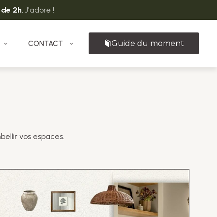
 de 2h
.
J'adore !
Guide du moment
CONTACT
bellir vos espaces.